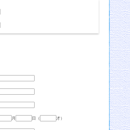
月
日
（
才）