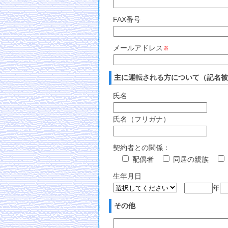
FAX番号
メールアドレス
※
主に運転される方について（記名被
氏名
氏名（フリガナ）
契約者との関係
：
配偶者
同居の親族
生年月日
年
その他