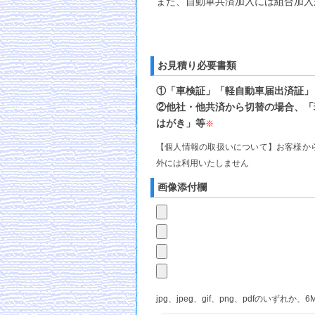
また、自動車共済加入には組合加入
お見積り必要書類
①「車検証」「軽自動車届出済証」
②他社・他共済から切替の場合、「
はがき」等
※
【個人情報の取扱いについて】お客様か
外には利用いたしません
画像添付欄
jpg、jpeg、gif、png、pdfのいずれか、