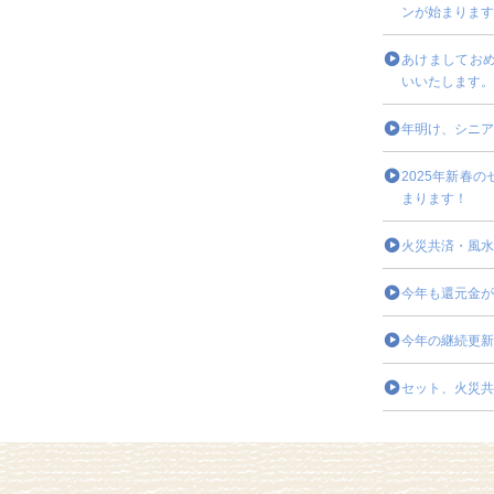
ンが始まります
あけましてお
いいたします。
年明け、シニア
2025年新春
まります！
火災共済・風水
今年も還元金が
今年の継続更新
セット、火災共