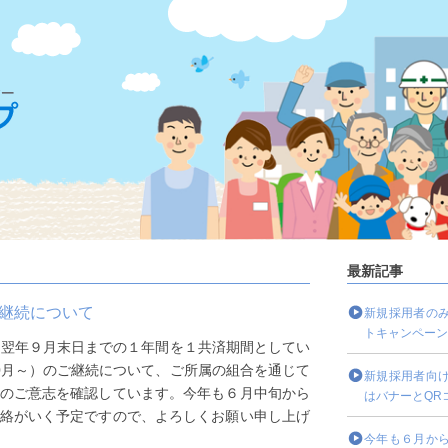
最新記事
継続について
新規採用者の
トキャンペーン
～翌年９月末日までの１年間を１共済期間としてい
0月～）のご継続について、ご所属の組合を通じて
新規採用者向
のご意志を確認しています。今年も６月中旬から
はバナーとQR
絡がいく予定ですので、よろしくお願い申し上げ
今年も６月か